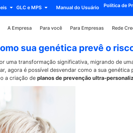
Política de P
eis
GLC e MPS
Manual do Usuário
A Empresa
Para você
Para Empresas
Rede Cre
omo sua genética prevê o risco
r uma transformação significativa, migrando de uma
r, agora é possível desvendar como a sua genética p
do a criação de
planos de prevenção ultra-personali