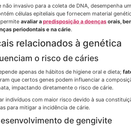
el e não invasivo para a coleta de DNA, desempenha 
ntém células epiteliais que fornecem material genétic
o permite
avaliar a
predisposição a doenças
orais, be
nças periodontais e na cárie
.
ais relacionados à genética
luenciam o risco de cáries
epende apenas de hábitos de higiene oral e dieta;
fa
ram que certos genes podem influenciar a composiçã
nata, impactando diretamente o risco de cárie.
car indivíduos com maior risco devido à sua constitui
s para mitigar a incidência de cárie.
desenvolvimento de gengivite