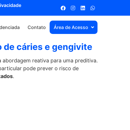
rivacidade
denciada
Contato
Área de Acesso
 de cáries e gengivite
 abordagem reativa para uma preditiva.
articular pode prever o risco de
zados
.