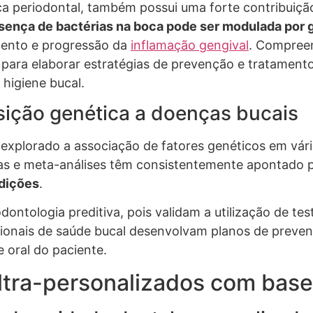
a periodontal, também possui uma forte contribuiçã
resença de bactérias na boca pode ser modulada por
mento e progressão da
inflamação gengival
. Compreen
l para elaborar estratégias de prevenção e tratament
higiene bucal.
sição genética a doenças bucais
xplorado a associação de fatores genéticos em vária
cas e meta-análises têm consistentemente apontado 
ndições
.
ontologia preditiva, pois validam a utilização de tes
ssionais de saúde bucal desenvolvam planos de preve
 oral do paciente.
ltra-personalizados com bas