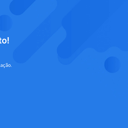
to!
tação.