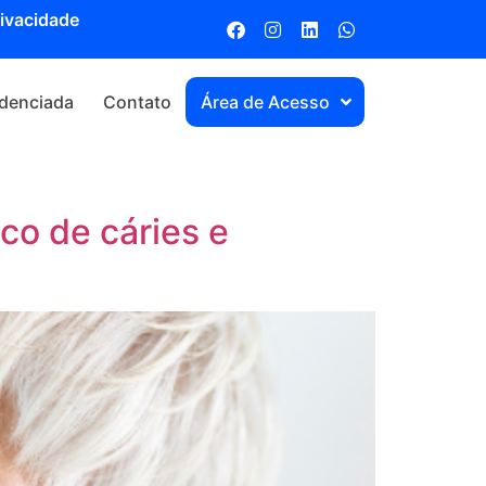
rivacidade
denciada
Contato
Área de Acesso
co de cáries e