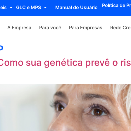
Política de P
eis
GLC e MPS
Manual do Usuário
A Empresa
Para você
Para Empresas
Rede Cre
o
Como sua genética prevê o ris