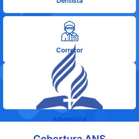
Dentista
Acesse agora
CLICANDO AQUI
Corretor
Acesse agora
CLICANDO AQUI
Adventista
Cobertura ANS