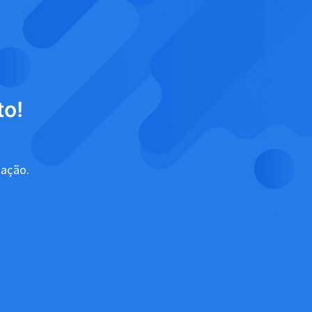
to!
tação.