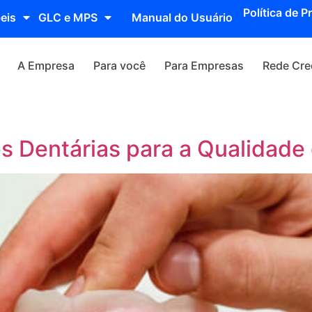
Política de P
eis
GLC e MPS
Manual do Usuário
A Empresa
Para você
Para Empresas
Rede Cre
s Dentárias para a Qualidade