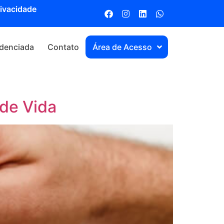
rivacidade
denciada
Contato
Área de Acesso
 de Vida