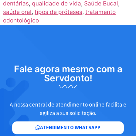
dentárias
,
qualidade de vida
,
Saúde Bucal
,
saúde oral
,
tipos de próteses
,
tratamento
odontológico
Fale agora mesmo com a
Servdonto!
A nossa central de atendimento online facilita e
agiliza a sua solicitação.
ATENDIMENTO WHATSAPP