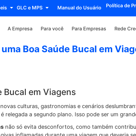
Política de P
eis
GLC e MPS
Manual do Usuário
A Empresa
Para você
Para Empresas
Rede Cre
a uma Boa Saúde Bucal em Via
e Bucal em Viagens
em novas culturas, gastronomias e cenários deslumbra
é relegada a segundo plano. Isso pode ser um grande
ns
não só evita desconfortos, como também contribui 
givas inflamadas durante uma viagem que deveria ser