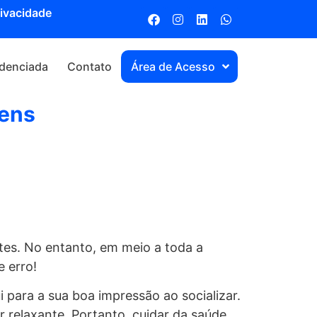
rivacidade
denciada
Contato
Área de Acesso
gens
ntes. No entanto, em meio a toda a
 erro!
para a sua boa impressão ao socializar.
 relaxante. Portanto, cuidar da saúde