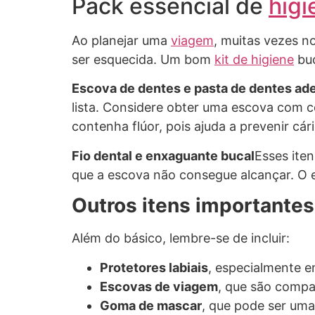
Pack essencial de
higi
Ao planejar uma
viagem
, muitas vezes n
ser esquecida. Um bom
kit de higiene
buc
Escova de dentes e pasta de dentes a
lista. Considere obter uma escova com c
contenha flúor, pois ajuda a prevenir cár
Fio dental e enxaguante bucal
Esses ite
que a escova não consegue alcançar. O e
Outros itens importantes
Além do básico, lembre-se de incluir:
Protetores labiais
, especialmente e
Escovas de viagem
, que são compac
Goma de mascar
, que pode ser uma