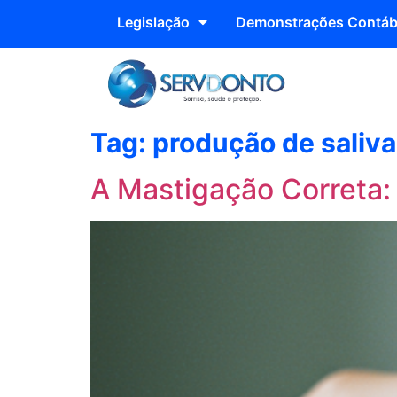
Legislação
Demonstrações Contáb
Tag:
produção de saliva
A Mastigação Correta: