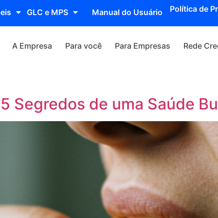
Política de P
eis
GLC e MPS
Manual do Usuário
A Empresa
Para você
Para Empresas
Rede Cre
 5 Segredos de uma Saúde Bu