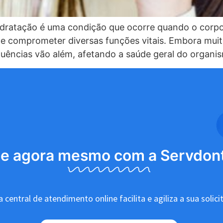
dratação é uma condição que ocorre quando o corpo 
de comprometer diversas funções vitais. Embora mui
uências vão além, afetando a saúde geral do organi
le agora mesmo com a Servdon
 central de atendimento online facilita e agiliza a sua solici