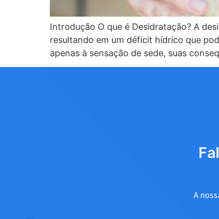
Introdução O que é Desidratação? A desi
resultando em um déficit hídrico que po
apenas à sensação de sede, suas conseq
Fa
A nossa