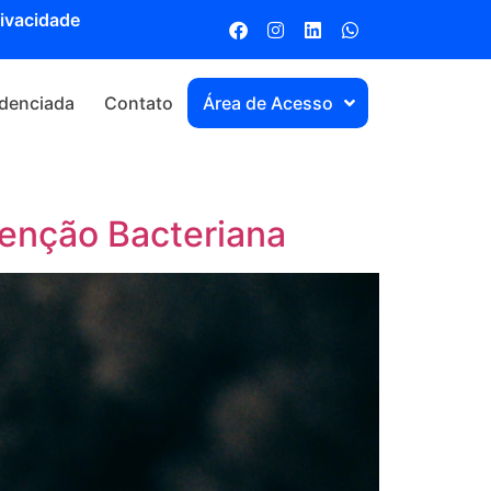
rivacidade
denciada
Contato
Área de Acesso
venção Bacteriana