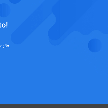
to!
tação.