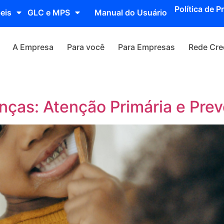
Política de P
eis
GLC e MPS
Manual do Usuário
A Empresa
Para você
Para Empresas
Rede Cre
anças: Atenção Primária e Pre