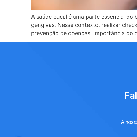
A saúde bucal é uma parte essencial do 
gengivas. Nesse contexto, realizar chec
prevenção de doenças. Importância do 
Fa
A nossa