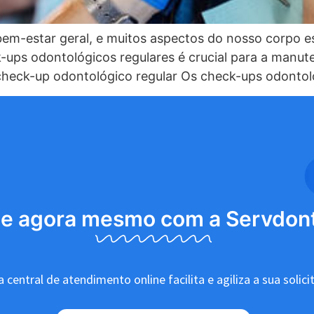
bem-estar geral, e muitos aspectos do nosso corpo es
k-ups odontológicos regulares é crucial para a manu
check-up odontológico regular Os check-ups odonto
le agora mesmo com a Servdon
 central de atendimento online facilita e agiliza a sua solici