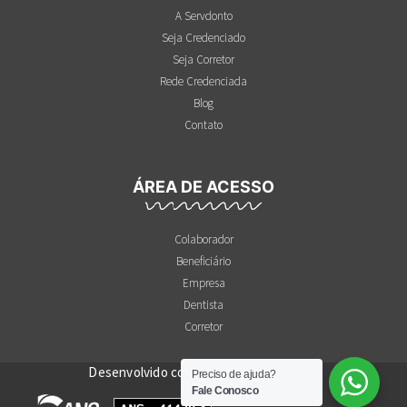
A Servdonto
Seja Credenciado
Seja Corretor
Rede Credenciada
Blog
Contato
ÁREA DE ACESSO
Colaborador
Beneficiário
Empresa
Dentista
Corretor
Desenvolvido com
♥
por
Agência IMMA
Preciso de ajuda?
Fale Conosco