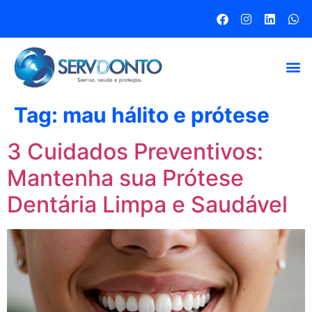
Tag:
mau hálito e prótese
3 Cuidados Preventivos:
Mantenha sua Prótese
Dentária Limpa e Saudável