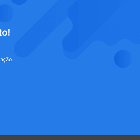
to!
tação.