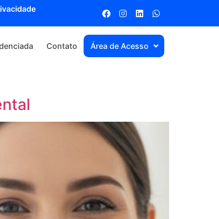
rivacidade
denciada
Contato
Área de Acesso
ntal