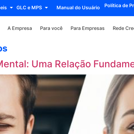
Política de P
eis
GLC e MPS
Manual do Usuário
A Empresa
Para você
Para Empresas
Rede Cre
os
Mental: Uma Relação Fundame