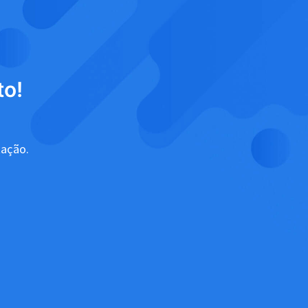
to!
tação.