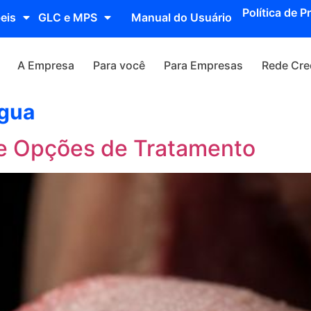
Política de P
eis
GLC e MPS
Manual do Usuário
A Empresa
Para você
Para Empresas
Rede Cre
ngua
 e Opções de Tratamento