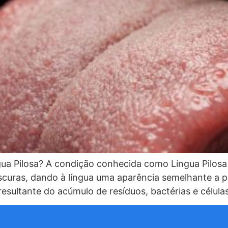
gua Pilosa? A condição conhecida como Língua Pilosa
escuras, dando à língua uma aparência semelhante a p
sultante do acúmulo de resíduos, bactérias e célul