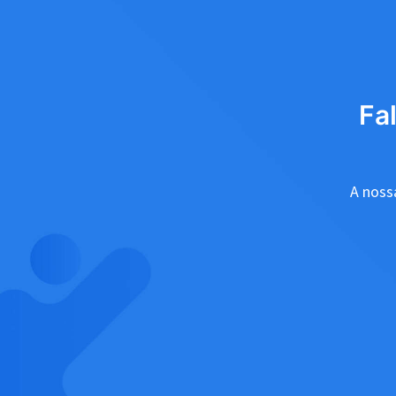
Fa
A nossa