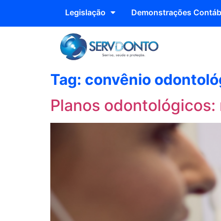
Legislação
Demonstrações Contáb
Tag:
convênio odontoló
Planos odontológicos: