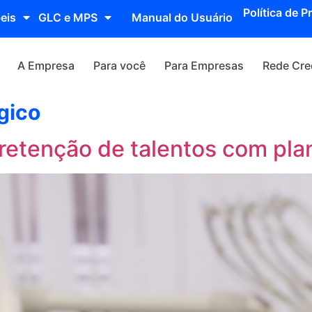
Política de P
eis
GLC e MPS
Manual do Usuário
A Empresa
Para você
Para Empresas
Rede Cre
gico
 retenção de talentos com pla