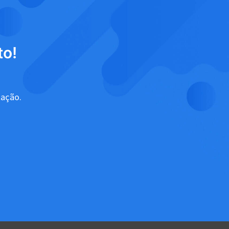
to!
tação.