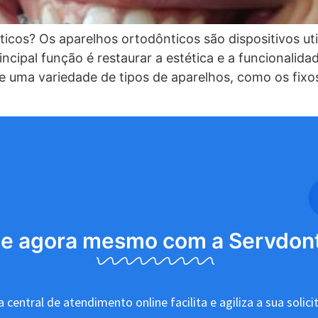
cos? Os aparelhos ortodônticos são dispositivos util
ncipal função é restaurar a estética e a funcionali
 uma variedade de tipos de aparelhos, como os fixos
le agora mesmo com a Servdon
 central de atendimento online facilita e agiliza a sua solici