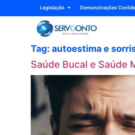
Legislação
Demonstrações Contáb
Tag:
autoestima e sorri
Saúde Bucal e Saúde 