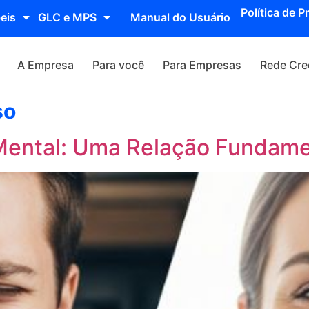
Política de P
eis
GLC e MPS
Manual do Usuário
A Empresa
Para você
Para Empresas
Rede Cre
so
Mental: Uma Relação Fundame