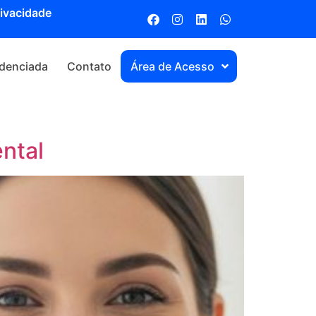
rivacidade
denciada
Contato
Área de Acesso
ntal