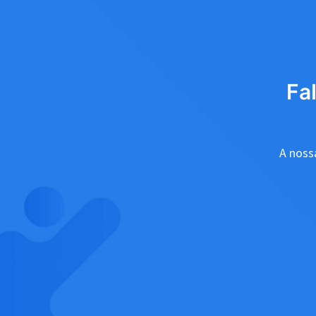
Fa
A nossa