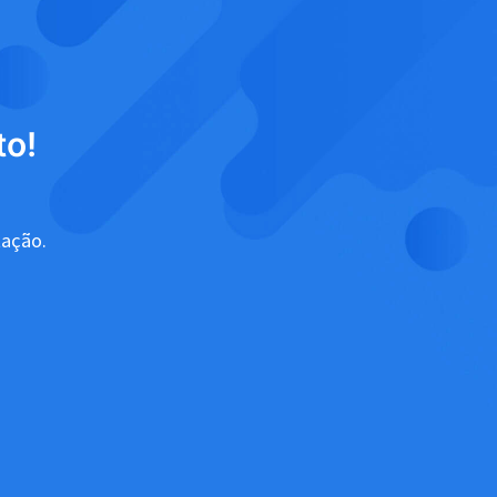
to!
tação.