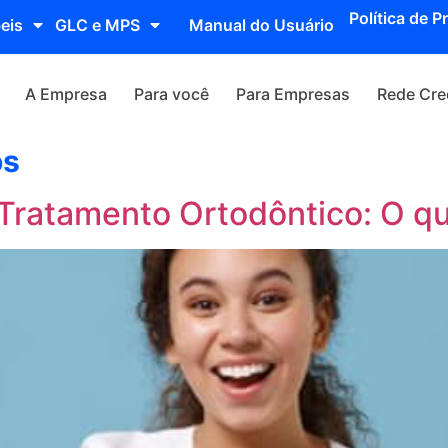
Política de P
eis
GLC e MPS
Manual do Usuário
A Empresa
Para você
Para Empresas
Rede Cre
os
Tratamento Ortodôntico: O qu