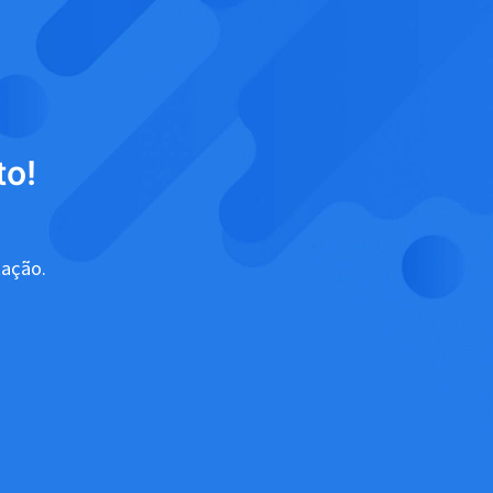
to!
tação.