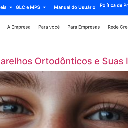
Política de P
eis
GLC e MPS
Manual do Usuário
A Empresa
Para você
Para Empresas
Rede Cre
parelhos Ortodônticos e Suas 