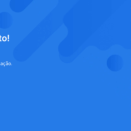
to!
tação.