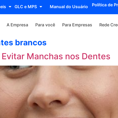
Política de P
eis
GLC e MPS
Manual do Usuário
A Empresa
Para você
Para Empresas
Rede Cre
ntes brancos
 Evitar Manchas nos Dentes