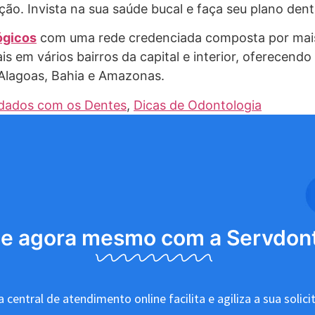
ão. Invista na sua saúde bucal e faça seu plano den
ógicos
com uma rede credenciada composta por mais
is em vários bairros da capital e interior, oferecendo
Alagoas, Bahia e Amazonas.
dados com os Dentes
,
Dicas de Odontologia
le agora mesmo com a Servdon
 central de atendimento online facilita e agiliza a sua solici