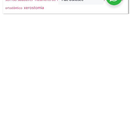
xerostomia
ortodôntico
Veja Nossas Mídias Sociais
Assine a Nossa Newsletter
Quero Receber