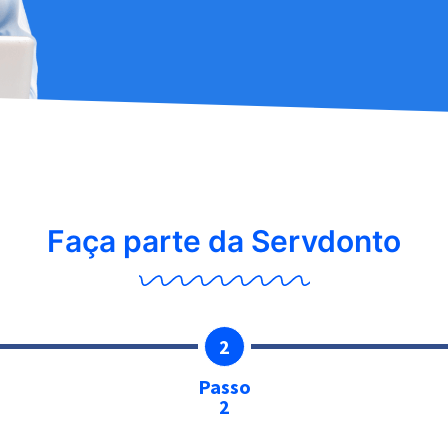
Faça parte da Servdonto
2
Passo
2