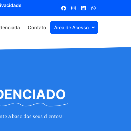
rivacidade
denciada
Contato
Área de Acesso
DENCIADO
te a base dos seus clientes!