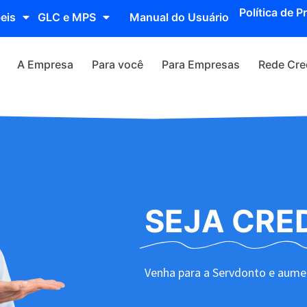
Política de P
eis
GLC e MPS
Manual do Usuário
A Empresa
Para você
Para Empresas
Rede Cre
SEJA CRE
Venha para a Servdonto e aumen