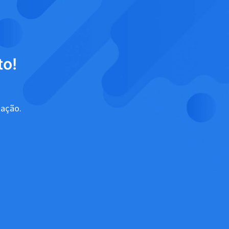
to!
tação.