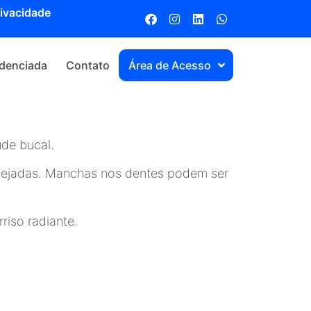
rivacidade
denciada
Contato
Área de Acesso
úde bucal.
esejadas. Manchas nos dentes podem ser
riso radiante.