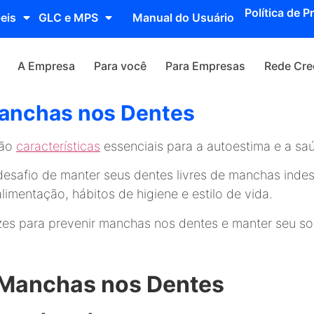
Política de P
eis
GLC e MPS
Manual do Usuário
A Empresa
Para você
Para Empresas
Rede Cre
Manchas nos Dentes
são
características
essenciais para a autoestima e a sa
desafio de manter seus dentes livres de manchas ind
limentação, hábitos de higiene e estilo de vida.
zes para prevenir manchas nos dentes e manter seu sor
r Manchas nos Dentes